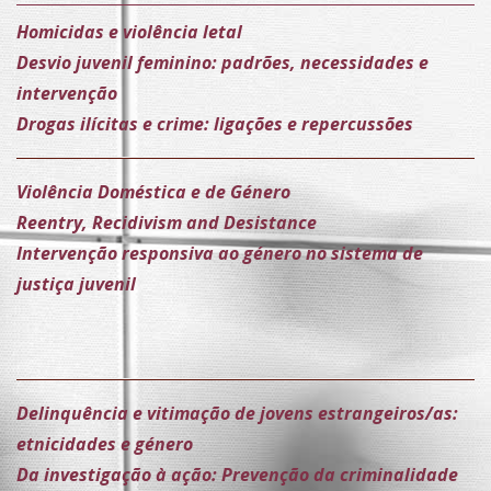
Homicidas e violência letal
Desvio juvenil feminino: padrões, necessidades e
intervenção
Drogas ilícitas e crime: ligações e repercussões
Violência Doméstica e de Género
Reentry, Recidivism and Desistance
Intervenção responsiva ao género no sistema de
justiça juvenil
Delinquência e vitimação de jovens estrangeiros/as:
etnicidades e género
Da investigação à ação: Prevenção da criminalidade