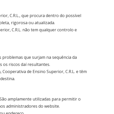
ior, C.R.L., que procura dentro do possível
leta, rigorosa ou atualizada.
rior, C.R.L. não tem qualquer controlo e
ais problemas que surjam na sequência da
 os riscos daí resultantes.
 Cooperativa de Ensino Superior, C.R.L. e têm
destina.
 São amplamente utilizadas para permitir o
os administradores do website.
ou endereço.