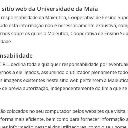
 sítio web da Universidade da Maia
 responsabilidade da Maiêutica, Cooperativa de Ensino Super
tudo esta informação não é necessariamente exaustiva, comp
ernos sobre os quais a Maiêutica, Cooperativa de Ensino Supe
idade.
nsabilidade
C.R.L. declina toda e qualquer responsabilidade por eventu
ternos a ele ligados, assumindo o utilizador plenamente todos
 imagens existentes neste sítio web pertencem à Maiêutica,
ce de prévia autorização, independentemente do fim a que se 
são colocados no seu computador pelos websites que visita.
forma mais eficiente, bem como para fornecer informação a
er informação pessoal dos utilizadores, como o seu nome 