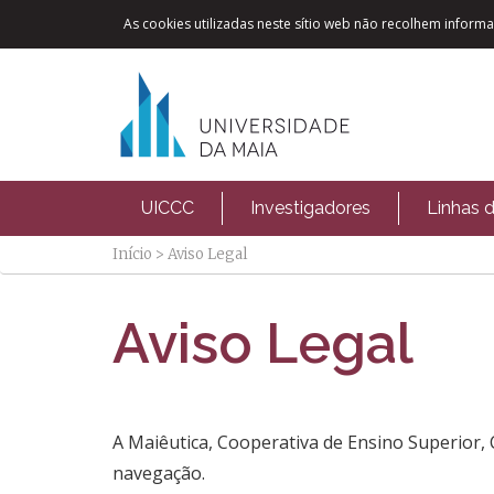
As cookies utilizadas neste sítio web não recolhem informaç
UICCC
Investigadores
Linhas 
Início
>
Aviso Legal
Aviso Legal
A Maiêutica, Cooperativa de Ensino Superior, C
navegação.