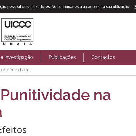
ão pessoal dos utilizadores. Ao continuar está a consentir a sua utilização.
de Investigação
Publicações
Contactos
a América Latina
Punitividade na
a
feitos