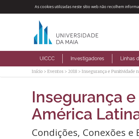
As cookies utilizadas neste sítio web não recolhem informaç
UICCC
Investigadores
Linhas 
Início
>
Eventos
>
2018
>
Insegurança e Punitividade n
Insegurança e 
América Latin
Condições, Conexões e E