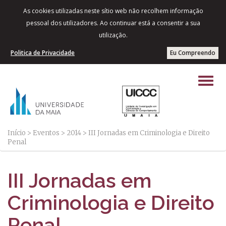
As cookies utilizadas neste sítio web não recolhem informação
pessoal dos utilizadores. Ao continuar está a consentir a sua
utilização.
Politica de Privacidade
Eu Compreendo
Início
>
Eventos
>
2014
>
III Jornadas em Criminologia e Direito
Penal
III Jornadas em
Criminologia e Direito
Penal