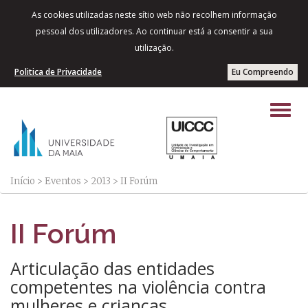
As cookies utilizadas neste sítio web não recolhem informação
pessoal dos utilizadores. Ao continuar está a consentir a sua
utilização.
Politica de Privacidade
Eu Compreendo
Início
>
Eventos
>
2013
>
II Forúm
II Forúm
Articulação das entidades
competentes na violência contra
mulheres e crianças.